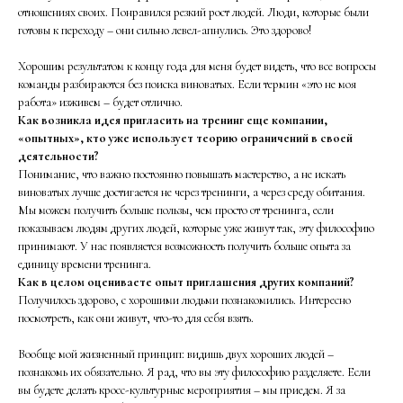
отношениях своих. Понравился резкий рост людей. Люди, которые были
готовы к переходу – они сильно левел-апнулись. Это здорово!
Хорошим результатом к концу года для меня будет видеть, что все вопросы
команды разбираются без поиска виноватых. Если термин «это не моя
работа» изживем – будет отлично.
Как возникла идея пригласить на тренинг еще компании,
«опытных», кто уже использует теорию ограничений в своей
деятельности?
Понимание, что важно постоянно повышать мастерство, а не искать
виноватых лучше достигается не через тренинги, а через среду обитания.
Мы можем получить больше пользы, чем просто от тренинга, если
показываем людям других людей, которые уже живут так, эту философию
принимают. У нас появляется возможность получить больше опыта за
единицу времени тренинга.
Как в целом оцениваете опыт приглашения других компаний?
Получилось здорово, с хорошими людьми познакомились. Интересно
посмотреть, как они живут, что-то для себя взять.
Вообще мой жизненный принцип: видишь двух хороших людей –
познакомь их обязательно. Я рад, что вы эту философию разделяете. Если
вы будете делать кросс-культурные мероприятия – мы приедем. Я за