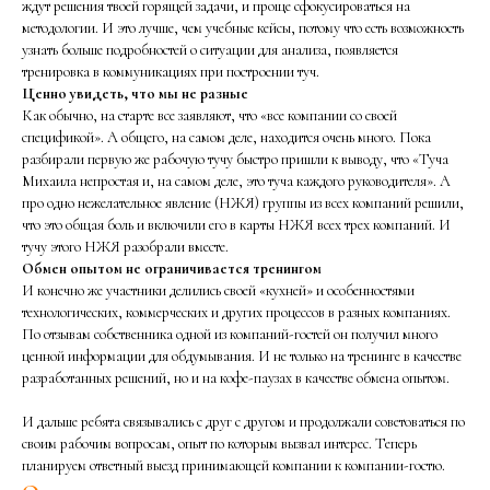
ждут решения твоей горящей задачи, и проще сфокусироваться на
методологии. И это лучше, чем учебные кейсы, потому что есть возможность
узнать больше подробностей о ситуации для анализа, появляется
тренировка в коммуникациях при построении туч.
Ценно увидеть, что мы не разные
Как обычно, на старте все заявляют, что «все компании со своей
спецификой». А общего, на самом деле, находится очень много. Пока
разбирали первую же рабочую тучу быстро пришли к выводу, что «Туча
Михаила непростая и, на самом деле, это туча каждого руководителя». А
про одно нежелательное явление (НЖЯ) группы из всех компаний решили,
что это общая боль и включили его в карты НЖЯ всех трех компаний. И
тучу этого НЖЯ разобрали вместе.
Обмен опытом не ограничивается тренингом
И конечно же участники делились своей «кухней» и особенностями
технологических, коммерческих и других процессов в разных компаниях.
По отзывам собственника одной из компаний-гостей он получил много
ценной информации для обдумывания. И не только на тренинге в качестве
разработанных решений, но и на кофе-паузах в качестве обмена опытом.
И дальше ребята связывались с друг с другом и продолжали советоваться по
своим рабочим вопросам, опыт по которым вызвал интерес. Теперь
планируем ответный выезд принимающей компании к компании-гостю.