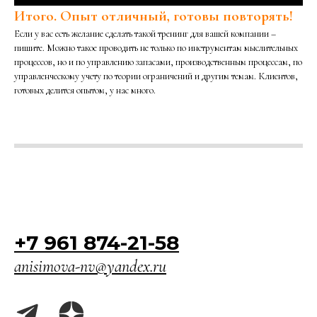
Итого. Опыт отличный, готовы повторять!
Если у вас есть желание сделать такой тренинг для вашей компании –
пишите. Можно такое проводить не только по инструментам мыслительных
процессов, но и по управлению запасами, производственным процессам, по
управленческому учету по теории ограничений и другим темам. Клиентов,
готовых делится опытом, у нас много.
+7 961 874-21-58
anisimova-nv@yandex.ru