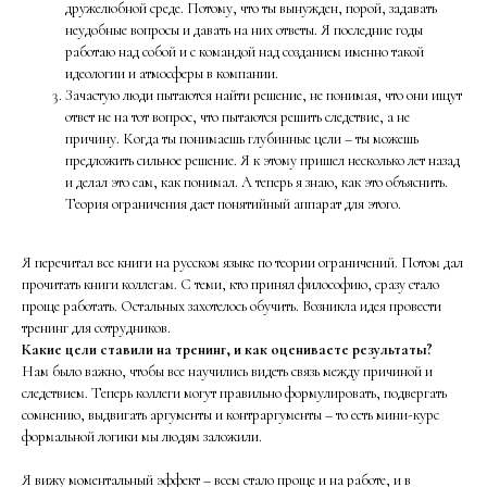
дружелюбной среде. Потому, что ты вынужден, порой, задавать
неудобные вопросы и давать на них ответы. Я последние годы
работаю над собой и с командой над созданием именно такой
идеологии и атмосферы в компании.
Зачастую люди пытаются найти решение, не понимая, что они ищут
ответ не на тот вопрос, что пытаются решить следствие, а не
причину. Когда ты понимаешь глубинные цели – ты можешь
предложить сильное решение. Я к этому пришел несколько лет назад
и делал это сам, как понимал. А теперь я знаю, как это объяснить.
Теория ограничения дает понятийный аппарат для этого.
Я перечитал все книги на русском языке по теории ограничений. Потом дал
прочитать книги коллегам. С теми, кто принял философию, сразу стало
проще работать. Остальных захотелось обучить. Возникла идея провести
тренинг для сотрудников.
Какие цели ставили на тренинг, и как оцениваете результаты?
Нам было важно, чтобы все научились видеть связь между причиной и
следствием. Теперь коллеги могут правильно формулировать, подвергать
сомнению, выдвигать аргументы и контраргументы – то есть мини-курс
формальной логики мы людям заложили.
Я вижу моментальный эффект – всем стало проще и на работе, и в