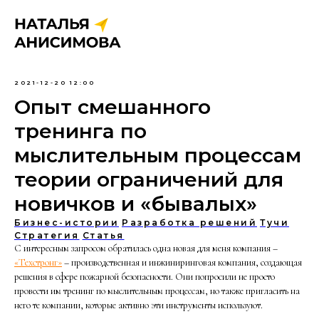
2021-12-20 12:00
Опыт смешанного
тренинга по
мыслительным процессам
теории ограничений для
новичков и «бывалых»
Бизнес-истории
Разработка решений
Тучи
Стратегия
Статья
С интересным запросом обратилась одна новая для меня компания –
«Техстронг»
– производственная и инжиниринговая компания, создающая
решения в сфере пожарной безопасности. Они попросили не просто
провести им тренинг по мыслительным процессам, но также пригласить на
него те компании, которые активно эти инструменты используют.