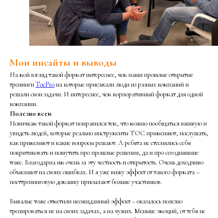
Мои инсайты и выводы
На мой взгляд такой формат интереснее, чем наши прошлые открытые
тренинги
TocPro
на которые приезжали люди из разных компаний и
решали свои задачи. И интереснее, чем корпоративный формат для одной
компании.
Полезно всем
Новичкам такой формат понравился тем, что можно пообщаться вживую и
увидеть людей, которые реально инструменты ТОС применяют, послушать,
как применяют и какие вопросы решают. А ребята не стеснялись себя
покритиковать и пошутить про прошлые решения, да и про сегодняшние
тоже. Благодарна им очень за эту честность и открытость. Очень доходчиво
объясняют на своих ошибках. И я уже вижу эффект от такого формата –
посттренинговую домашку присылают больше участников.
Бывалые тоже отметили неожиданный эффект – оказалось полезно
тренироваться не на своих задачах, а на чужих. Меньше эмоций, от тебя не