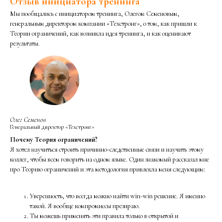
Отзыв инициатора тренинга
Мы пообщались с инициатором тренинга, Олегом Семеновым,
генеральным директором компании «Техстронг», о том, как пришли к
Теории ограничений, как возникла идея тренинга, и как оценивают
результаты.
Олег Семенов
Генеральный директор «Техстронг»
Почему Теория ограничений?
Я хотел научиться строить причинно-следственные связи и научить этому
коллег, чтобы всем говорить на одном языке. Один знакомый рассказал мне
про Теорию ограничений и эта методология привлекла меня следующим:
Уверенность, что всегда можно найти win-win решение. Я именно
такой. Я вообще компромиссы презираю.
Ты можешь применять эти правила только в открытой и