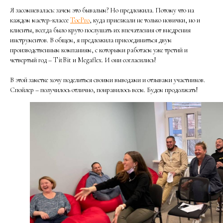
Я засомневалась: зачем это бывалым? Но предложила. Потому что на
каждом мастер-классе
TocPro
, куда приезжали не только новички, но и
клиенты, всегда было круто послушать их впечатления от внедрения
инструментов. В общем, я предложила присоединиться двум
производственным компаниям, с которыми работаем уже третий и
четвертый год – TitBit и Megaflex. И они согласились!
В этой заметке хочу поделиться своими выводами и отзывами участников.
Спойлер – получилось отлично, понравилось всем. Будем продолжать!